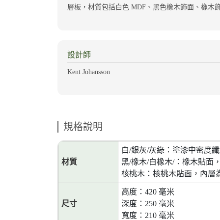
層板，材質包括白色 MDF、黑色橡木飾面、橡
設計師
Kent Johansson
規格說明
白/銀灰/灰綠：塗漆中密度
材質
黑/橡木/白橡木/：橡木貼
核桃木：核桃木貼面，內層
高度：420 毫米
尺寸
深度：250 毫米
寬度：210 毫米