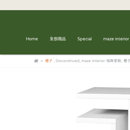
Home
全部商品
Special
maze interi
櫃子
,
Discontinued
,
maze interior 瑞典家飾
,
櫃