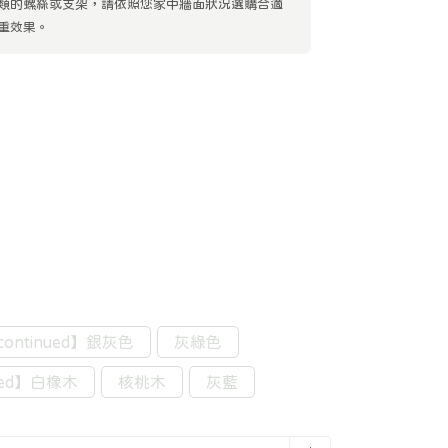
類的螺絲或支架，請依照您家中牆面狀況選購合適
重效果。
continued】銀灰色
灰綠色
nued】白橡木
核桃木
灰藍