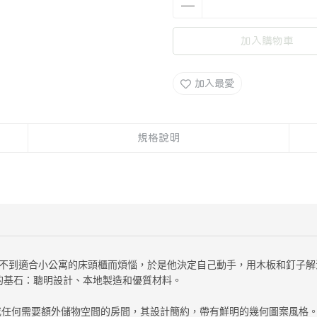
加入購物車
加入最愛
規格說明
sson 因找不到適合小公寓的床頭櫃而煩惱，於是他決定自己動手，用木板和釘子解
理念的基石：聰明設計、本地製造和優質材料。
合臥室或任何需要額外儲物空間的房間，其設計簡約，帶有鮮明的幾何圖案風