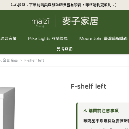
貼心提醒：下單前請與客服確認是否有現貨，讓您購物更順利：）
or 瑞典家飾
Pilke Lights 芬蘭燈具
Moore John 臺灣薄鋼藝術
品牌官網
子
,
全部商品
F-shelf left
F-shelf left
⚠️ 購買前注意事項
該商品不附螺絲及安裝配